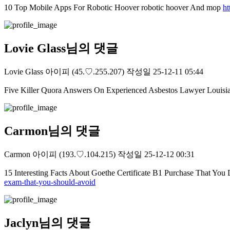
10 Top Mobile Apps For Robotic Hoover robotic hoover And mop
ht
Lovie Glass님의 댓글
Lovie Glass
아이피
(45.♡.255.207)
작성일
25-12-11 05:44
Five Killer Quora Answers On Experienced Asbestos Lawyer Louisia
Carmon님의 댓글
Carmon
아이피
(193.♡.104.215)
작성일
25-12-12 00:31
15 Interesting Facts About Goethe Certificate B1 Purchase That Yo
exam-that-you-should-avoid
Jaclyn님의 댓글