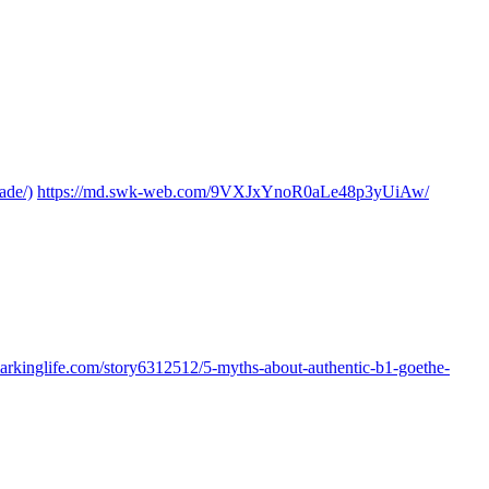
ade/)
https://md.swk-web.com/9VXJxYnoR0aLe48p3yUiAw/
markinglife.com/story6312512/5-myths-about-authentic-b1-goethe-