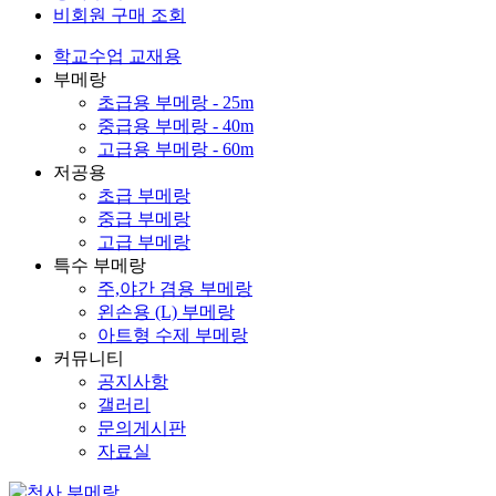
비회원 구매 조회
학교수업 교재용
부메랑
초급용 부메랑 - 25m
중급용 부메랑 - 40m
고급용 부메랑 - 60m
저공용
초급 부메랑
중급 부메랑
고급 부메랑
특수 부메랑
주,야간 겸용 부메랑
왼손용 (L) 부메랑
아트형 수제 부메랑
커뮤니티
공지사항
갤러리
문의게시판
자료실