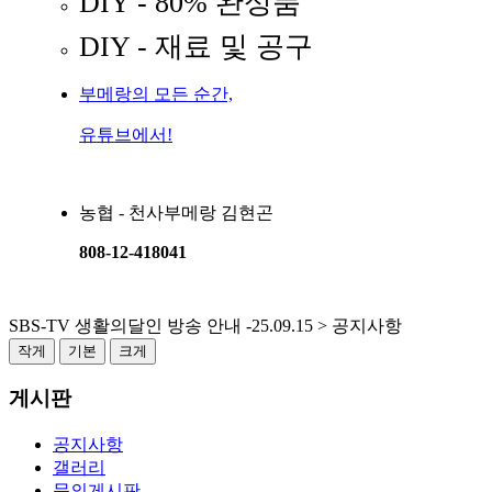
DIY - 80% 완성품
DIY - 재료 및 공구
부메랑의 모든 순간,
유튜브에서!
농협 - 천사부메랑 김현곤
808-12-418041
SBS-TV 생활의달인 방송 안내 -25.09.15 > 공지사항
작게
기본
크게
게시판
공지사항
갤러리
문의게시판